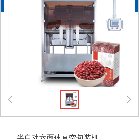
021-51987259
ꁆ
ꁇ
半自动六面体真空包装机