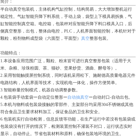
简介：
半自动真空包装机，主体机构气缸控制，结构简易，大大增加整机运行
稳定性。气缸智能升降下料系统，手动上袋，袋型上下模具易拆换，气
缸智能控制真空箱。电控箱，包装秤对应智能升降下料口模具入口，后
侧真空整形，出包，整体由电控，PLC，人机界面智能控制，本机针对于
颗粒，粉剂物料成型袋（六面型，平面型）
真空
整形包装。
功能特点：
1.本设备应用范围广泛，颗粒、粉末皆可进行真空整形包装（适用于大
米、杂粮、珍珠粉圆、茶、猫砂、坚果炒货、酒曲、酵母等）。
2.采用智能触摸屏控制系统，同时该机采用松下、施耐德高质量电器元件
电路结构，人机界面等技术，实现机电一体化，操作方便简单。
3.智能称量控制模式，机器自动调整参数。
4.包装袋手动套袋ー自动定位整形ー
自动抽真空
ー自动封口-自动出包。
5.本机与物料或包装袋接触的零部件、主架部分均采用304不锈钢或其他
符合食品卫生要求材料加工，保证食品的卫生和安全。
6.包装机实行自动检测，信息反馈等功能，在生产运行中若没有包装袋或
包装袋没有打开的情况下，检测装置控制不灌装不封口，运行状态实时
显示，自动停止。节省包装材料和原料，确保包装地环境的卫生。