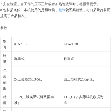
7.安全装置，当工作气压不正常或者加热管故障时，将报警提示。
8.包材损耗低，本机使用的是预制袋，
包装
袋图案精致，封口质量好从而
提高了产品档次。
参数：
型
KD-ZL3
KD-ZL20
号
计
称重式
称重式
量
包
装
双工位模式0.3-5kg
四工位模式250g-1kg
范
围
精
±1-2g（以实际试机数据为
±1-2g（以实际试机数据为
度
准）
准）