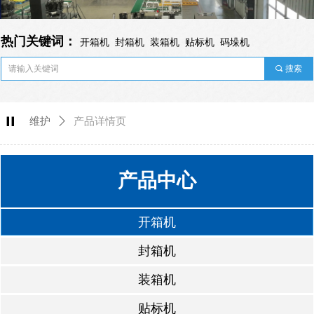
热门关键词：
开箱机 封箱机 装箱机 贴标机 码垛机
끠
搜索
녑
维护
ꄲ
产品详情页
产品中心
开箱机
封箱机
装箱机
贴标机