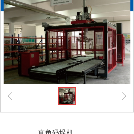
021-51987259
ꁆ
ꁇ
直角码垛机