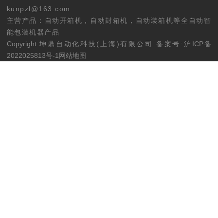
kunpzl@163.com
主营产品：自动开箱机，自动封箱机，自动装箱机等全自动智
能包装机器产品
Copyright 坤鼎自动化科技(上海)有限公
司
备案号:沪ICP
备
2022025813号
-1
网站地图