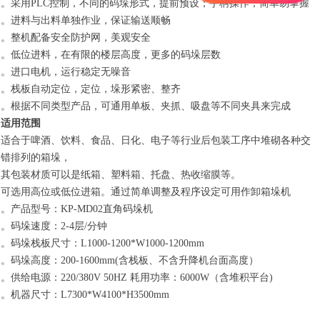
。采用PLC控制，不同的码垛形式，提前预设；手柄操作，简单易掌握
。进料与出料单独作业，保证输送顺畅
。整机配备安全防护网，美观安全
。低位进料，在有限的楼层高度，更多的码垛层数
。进口电机，运行稳定无噪音
。栈板自动定位，定位，垛形紧密、整齐
。根据不同类型产品，可通用单板、夹抓、吸盘等不同夹具来完成
适用范围
适合于啤酒、饮料、食品、日化、电子等行业后包装工序中堆砌各种交
错排列的箱垛，
其包装材质可以是纸箱、塑料箱、托盘、热收缩膜等。
可选用高位或低位进箱。通过简单调整及程序设定可用作卸箱垛机
。产品型号：KP-MD02直角码垛机
。码垛速度：2-4层/分钟
。码垛栈板尺寸：L1000-1200*W1000-1200mm
。码垛高度：200-1600mm(含栈板、不含升降机台面高度）
。供给电源：220/380V 50HZ 耗用功率：6000W（含堆积平台)
。机器尺寸：L7300*W4100*H3500mm