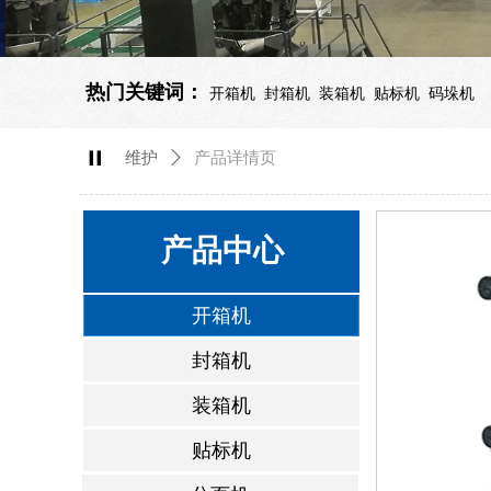
热门关键词：
开箱机 封箱机 装箱机 贴标机 码垛机
녑
维护
ꄲ
产品详情页
产品中心
开箱机
封箱机
装箱机
贴标机