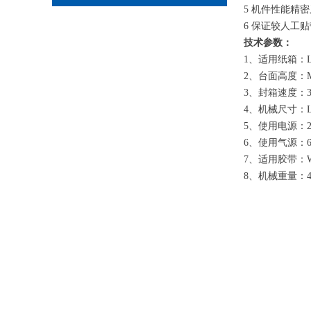
5 机件性能精
6 保证较人工
技术参数：
1、适用纸箱：L320
2、台面高度：Min
3、封箱速度：30
4、机械尺寸：L21
5、使用电源：220
6、使用气源：6k
7、适用胶带：W48
8、机械重量：45