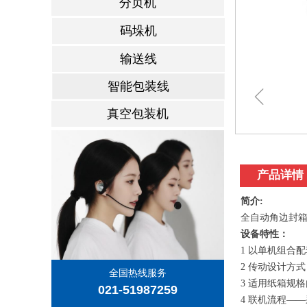
分页机
码垛机
输送线
智能包装线
ꁆ
真空包装机
产品详情
简介:
全自动角边封
设备特性：
1 以单机组合
2 传动设计方
全国热线服务
3 适用纸箱规
021-51987259
4 联机流程—