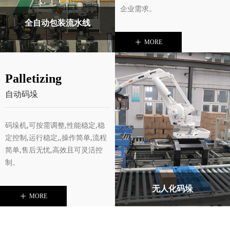
企业需求。
全自动包装流水线
ꄸ
MORE
Palletizing
自动码垛
码垛机,可按需调整,性能稳定,稳
定控制,运行稳定,,操作简单,流程
简单,售后无忧,高效且可灵活控
制。
无人化码垛
ꄸ
MORE